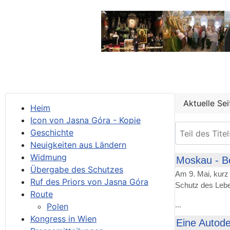
Aktuelle Se
Heim
Icon von Jasna Góra - Kopie
Teil des Titel
Geschichte
Neuigkeiten aus Ländern
Widmung
Moskau - Be
Übergabe des Schutzes
Am 9. Mai, kurz 
Ruf des Priors von Jasna Góra
Schutz des Lebe
Route
...
Polen
Kongress in Wien
Eine Autod