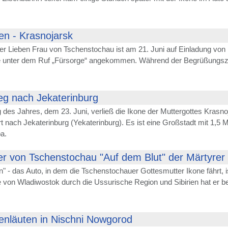
ien - Krasnojarsk
er Lieben Frau von Tschenstochau ist am 21. Juni auf Einladung von
le unter dem Ruf „Fürsorge“ angekommen. Während der Begrüßungsze
g nach Jekaterinburg
des Jahres, dem 23. Juni, verließ die Ikone der Muttergottes Krasnoja
rt nach Jekaterinburg (Yekaterinburg). Es ist eine Großstadt mit 1,5
a.
r von Tschenstochau "Auf dem Blut" der Märtyrer d
n" - das Auto, in dem die Tschenstochauer Gottesmutter Ikone fährt,
 von Wladiwostok durch die Ussurische Region und Sibirien hat er ber
enläuten in Nischni Nowgorod