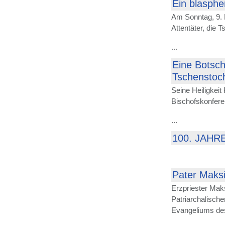
Ein blasphe
Am Sonntag, 9. 
Attentäter, die 
...
Eine Botsch
Tschenstoch
Seine Heiligkei
Bischofskonferen
...
100. JAHR
Pater Maks
Erzpriester Mak
Patriarchalisch
Evangeliums des