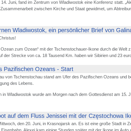
4. Juni, fand im Zentrum von Wladiwostok eine Konferenz statt. „Aktu
 Zusammenarbeit zwischen Kirche und Staat gewidmet, um Abtreibunge
nen Wladiwostok, ein persönlicher Brief von Gali
Christus!
 Ozean zum Ozean“ mit der Tschenstochauer-Ikone durch die Welt 
uf der Strecke von ca. 18 Tausend Km. haben wir Sibirien und 23 eur
 Pazifischen Ozeans - Start
au von Tschenstochau stand am Ufer des Pazifischen Ozeans und be
digung des Lebens.
n in Wladiwostok wurde am Morgen nach dem Gottesdienst am 15. Ju
ot auf dem Fluss Jenissei mit der Częstochowa I
twoch, den 20. Juni, in Krasnojarsk an. Es ist eine große Stadt in Zen
 Eisenbahn. Alexei kam einige Stunden später mit der Ikone im Auto 