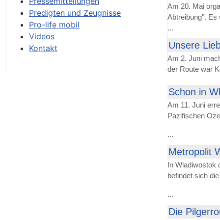
Pressemitteilungen
Am 20. Mai orga
Predigten und Zeugnisse
Abtreibung". Es
Pro-life mobil
...
Videos
Unsere Lieb
Kontakt
Am 2. Juni mach
der Route war K
Schon in Wl
Am 11. Juni err
Pazifischen Oze
...
Metropolit 
In Wladiwostok d
befindet sich di
...
Die Pilgerr