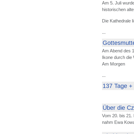
Am 5. Juli wurd
historischen al
Die Kathedrale l
...
Gottesmutte
Am Abend des 12
Ikone durch die
Am Morgen
...
137 Tage +
Über die C
Vom 20. bis 21. 
nahm Ewa Kowale