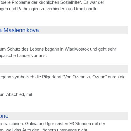
elle Probleme der kirchlichen Sozialhilfe“. Es war der
n und Pathologien zu verhindern und traditionelle
na Maslennikova
zum Schutz des Lebens begann in Wladiwostok und geht sehr
opäische Länder vor uns.
gann symbolisch die Pilgerfahrt "Von Ozean zu Ozean" durch die
ni Abschied, mit
kone
tralsibirien. Galina und Igor reisten 93 Stunden mit der
an, weil das Auto den Löchern unterwegs nicht