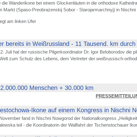
e die Wanderikone bei einem Glockenläuten in die orthodoxe Kathedra
ten Markt (Spaso-Preobrażenskij Sobor - Starojarmarchnyj) in Nischn
iegt am linken Ufer
r bereits in Weißrussland - 11 Tausend. km durch R
. Juli hat der russische Pilgerkoordinator Dr. Igor Beloborodov di
 Welt zum Schutz des Lebens, dem Vertreter der weißrussisch-orthod
 2.000.000 Menschen + 30.000 km
PRESSEMITTEILU
zestochowa-Ikone auf einem Kongress in Nischni 
November fand in Nischni Nowgorod der Nationalkongress „Heiligkeit de
wska teil - die Koordinatorin der Wallfahrt der Tschenstochauer Iko