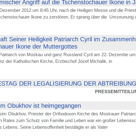
mischer Angriff auf die Tschenstochauer Ikone in 
Dezember 2012 um 8:45 Uhr, nach die Heiligen Messe und die Priester
Tschenstochauer Ikone zu zerstören. Er sprang über die Umzeunung un
aft Seiner Heiligkeit Patriarch Cyril im Zusamme
auer Ikone der Muttergottes
t Patriarch von Moskau und ganz Russland Cyril am 22. Dezembe um 16
z der Katholischen Kirche, Erzbischof Józef Michalik, in
ESTAG DER LEGALISIERUNG DER ABTREIBUNG
PRESSEMITTEILU
im Obukhov ist heimgegangen
sim Obukhov, Priester der Orthodoxen Kirche des Moskauer Patriarc
en Rates zum Schutz von Familie und Leben war ein großer Lebenssch
 Lebens. Seine Lebensoffenheit bestätigte er als Vater